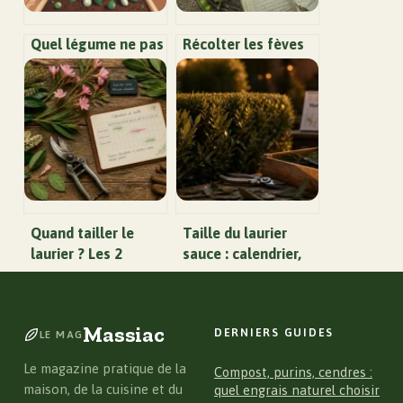
Quel légume ne pas
Récolter les fèves
planter à côté des
au bon moment : 3
courgettes : le
signes de maturité
guide complet
et astuces pour
éviter les grains
farineux
Quand tailler le
Taille du laurier
laurier ? Les 2
sauce : calendrier,
périodes clés et les
techniques et
erreurs à éviter
gestes pour une
récolte abondante
Massiac
DERNIERS GUIDES
LE MAG
Le magazine pratique de la
Compost, purins, cendres :
maison, de la cuisine et du
quel engrais naturel choisir