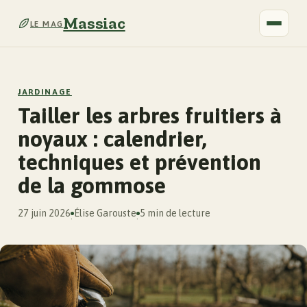
Massiac
LE MAG
JARDINAGE
Tailler les arbres fruitiers à
noyaux : calendrier,
techniques et prévention
de la gommose
27 juin 2026
Élise Garouste
5 min de lecture
·
·