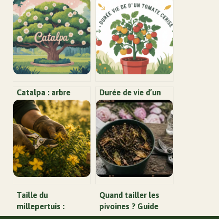
Catalpa : arbre
Durée de vie d’un
d’ornement
plant de tomate
majestueux,
cerise au potager :
plantation,
ce qu’il faut
entretien et usages
vraiment savoir
Taille du
Quand tailler les
millepertuis :
pivoines ? Guide
calendrier,
pratique pour une