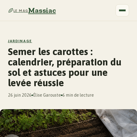
Massiac
LE MAG
JARDINAGE
Semer les carottes :
calendrier, préparation du
sol et astuces pour une
levée réussie
26 juin 2026
Élise Garouste
6 min de lecture
·
·