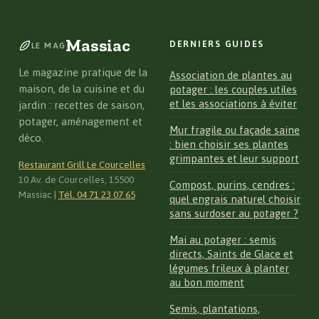
méthodes et
floraison réussie
astuces pour une
Massiac
DERNIERS GUIDES
floraison réussie
LE MAG
Le magazine pratique de la
Association de plantes au
maison, de la cuisine et du
potager : les couples utiles
et les associations à éviter
jardin : recettes de saison,
potager, aménagement et
Mur fragile ou façade saine
déco.
: bien choisir ses plantes
grimpantes et leur support
Restaurant Grill Le Courcelles
10 Av. de Courcelles, 15500
Compost, purins, cendres :
Massiac
|
Tél. 04 71 23 07 65
quel engrais naturel choisir
sans surdoser au potager ?
Mai au potager : semis
directs, Saints de Glace et
légumes frileux à planter
au bon moment
Semis, plantations,