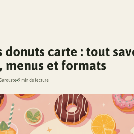
donuts carte : tout savo
x, menus et formats
 Garouste
9 min de lecture
·