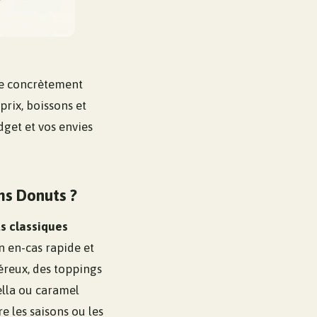
ose concrètement
prix, boissons et
get et vos envies
ms Donuts ?
s classiques
un en-cas rapide et
reux, des toppings
ella ou caramel
 les saisons ou les