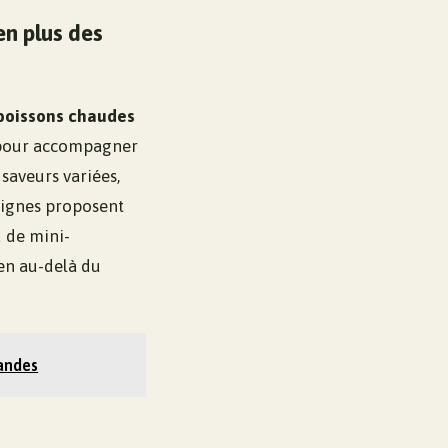
en plus des
boissons chaudes
s pour accompagner
saveurs variées,
seignes proposent
u de mini-
ien au-delà du
mandes