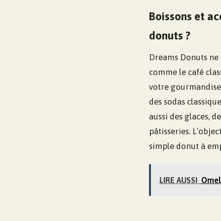
Boissons et ac
donuts ?
Dreams Donuts ne s
comme le café clas
votre gourmandise
des sodas classiqu
aussi des glaces, d
pâtisseries. L’obje
simple donut à emp
LIRE AUSSI
Omele