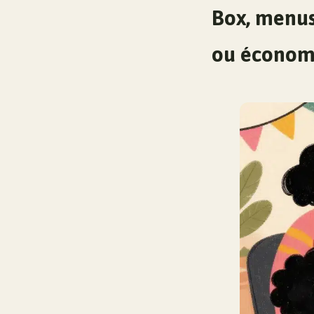
Box, menus
ou économ