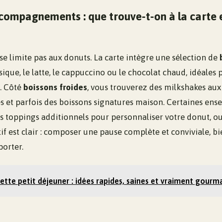
compagnements : que trouve-t-on à la carte 
e limite pas aux donuts. La carte intègre une sélection de
sique, le latte, le cappuccino ou le chocolat chaud, idéale
. Côté
boissons froides
, vous trouverez des milkshakes aux 
es et parfois des boissons signatures maison. Certaines en
es toppings additionnels pour personnaliser votre donut, o
ctif est clair : composer une pause complète et conviviale, b
orter.
tte petit déjeuner : idées rapides, saines et vraiment gour