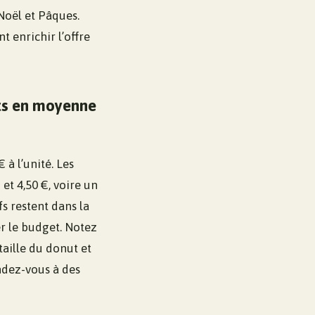
 Noël et Pâques.
 enrichir l’offre
ts en moyenne
à l’unité. Les
et 4,50 €, voire un
fs restent dans la
er le budget. Notez
taille du donut et
ndez-vous à des