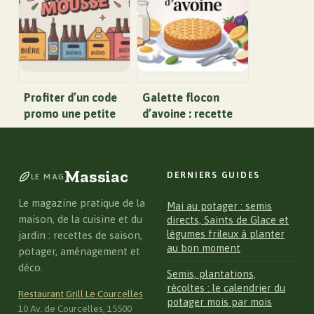
vieux-nice
Profiter d’un code
Galette flocon
promo une petite
d’avoine : recette
mousse sans perdre
facile, saine et
de temps
rassasiante
Massiac
DERNIERS GUIDES
LE MAG
Le magazine pratique de la
Mai au potager : semis
maison, de la cuisine et du
directs, Saints de Glace et
légumes frileux à planter
jardin : recettes de saison,
au bon moment
potager, aménagement et
déco.
Semis, plantations,
récoltes : le calendrier du
Restaurant Grill Le Courcelles
potager mois par mois
10 Av. de Courcelles, 15500