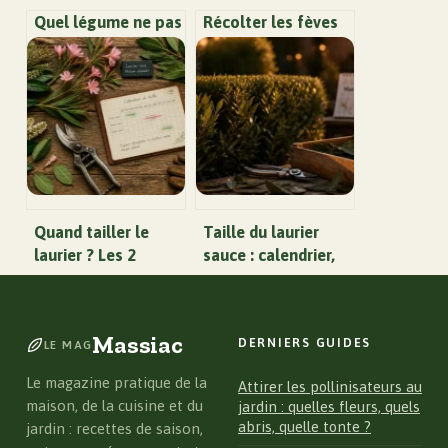
Quel légume ne pas
Récolter les fèves
planter à côté des
au bon moment : 3
courgettes : le
signes de maturité
guide complet
et astuces pour
éviter les grains
farineux
Quand tailler le
Taille du laurier
laurier ? Les 2
sauce : calendrier,
périodes clés et les
techniques et
erreurs à éviter
gestes pour une
récolte abondante
Massiac
DERNIERS GUIDES
LE MAG
Le magazine pratique de la
Attirer les pollinisateurs au
maison, de la cuisine et du
jardin : quelles fleurs, quels
abris, quelle tonte ?
jardin : recettes de saison,