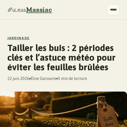
Massiac
LE MAG
JARDINAGE
Tailler les buis : 2 périodes
clés et l’astuce météo pour
éviter les feuilles brûlées
22 juin 2026
Élise Garouste
5 min de lecture
·
·