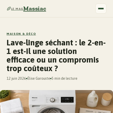
Massiac
LE MAG
MAISON & DÉCO
Lave-linge séchant : le 2-en-
1 est-il une solution
efficace ou un compromis
trop coûteux ?
12 juin 2026
Élise Garouste
5 min de lecture
·
·