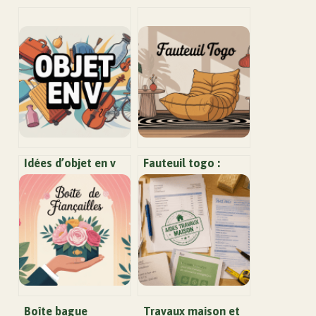
Idées d’objet en v
Fauteuil togo :
originales pour
guide complet pour
jouer au petit bac
bien choisir et
et au scrabble
éviter les pièges
Boîte bague
Travaux maison et