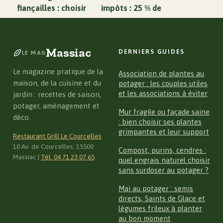
fiançailles : choisir
impôts : 25 % de
l’écrin parfait pour
crédit d’impôt et
votre demande
les 3 conditions
pour en bénéficier
Massiac
DERNIERS GUIDES
LE MAG
Le magazine pratique de la
Association de plantes au
maison, de la cuisine et du
potager : les couples utiles
et les associations à éviter
jardin : recettes de saison,
potager, aménagement et
Mur fragile ou façade saine
déco.
: bien choisir ses plantes
grimpantes et leur support
Restaurant Grill Le Courcelles
10 Av. de Courcelles, 15500
Compost, purins, cendres :
Massiac
|
Tél. 04 71 23 07 65
quel engrais naturel choisir
sans surdoser au potager ?
Mai au potager : semis
directs, Saints de Glace et
légumes frileux à planter
au bon moment