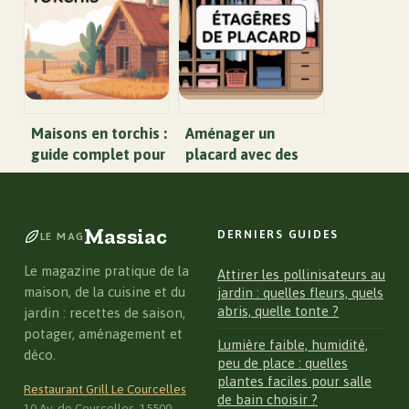
charpente
incontournables
Maisons en torchis :
Aménager un
guide complet pour
placard avec des
comprendre,
étagères : idées et
construire et
méthodes simples
rénover
Massiac
DERNIERS GUIDES
LE MAG
Le magazine pratique de la
Attirer les pollinisateurs au
maison, de la cuisine et du
jardin : quelles fleurs, quels
abris, quelle tonte ?
jardin : recettes de saison,
potager, aménagement et
Lumière faible, humidité,
déco.
peu de place : quelles
plantes faciles pour salle
Restaurant Grill Le Courcelles
de bain choisir ?
10 Av. de Courcelles, 15500