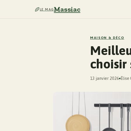
Massiac
LE MAG
MAISON & DÉCO
Meilleu
choisir
13 janvier 2026
Élise
·