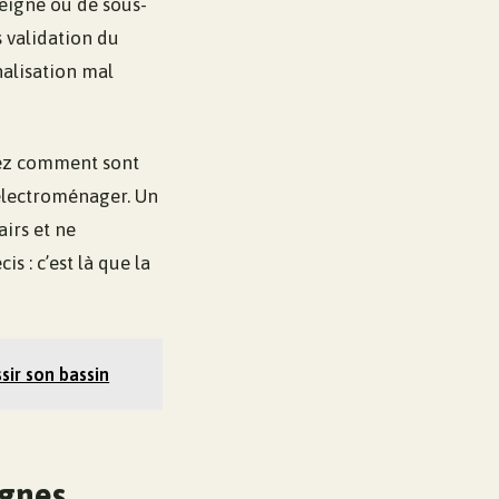
nseigne ou de sous-
s validation du
alisation mal
ndez comment sont
’électroménager. Un
airs et ne
s : c’est là que la
sir son bassin
gnes,