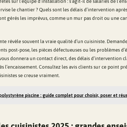
tes sur l’équipe d’installation : s’agit-il de salariés de l’e
ervise le chantier ? Quels sont les délais d’intervention aprè
nt gérés les imprévus, comme un mur pas droit ou une can
ente révèle souvent la vraie qualité d’un cuisiniste. Dema
ents post-pose, les pièces défectueuses ou les problèmes d
ous donnera un contact direct, des délais d’intervention cl
s l’encaissement. Consultez les avis clients sur ce point préci
isinistes se creuse vraiment.
polystyrène piscine : guide complet pour choisir, poser et réus
s cuisinistes 2025 : grandes ensei