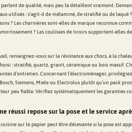
s parlent de qualité, mais peu la détaillent vraiment. Dema
x utilisés : s’agit-il de mélaminé, de stratifié ou de laqué 
issons ? Les charnières sont-elles de marque reconnue com
mortissement ? Les coulisses de tiroirs supportent-elles d
vail, renseignez-vous sur la résistance aux chocs, à la chale
hoisi : stratifié, quartz, granit, céramique ou bois massif. C
aintes d’entretien. Concernant l’électroménager, privilégi
sch, Siemens, Miele ou Electrolux plutôt qu’un pack pro
eur peu fiable. Vérifiez systématiquement les garanties co
ne réussi repose sur la pose et le service apr
uisine sur le papier peut être décevante si la pose est ap