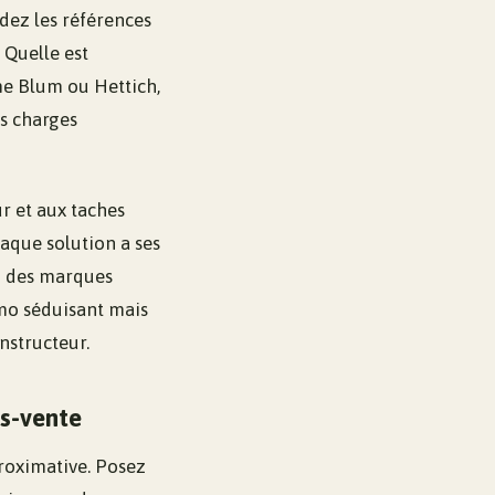
ndez les références
? Quelle est
me Blum ou Hettich,
es charges
ur et aux taches
haque solution a ses
ez des marques
mo séduisant mais
nstructeur.
ès-vente
proximative. Posez