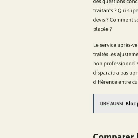
des questions concrè
traitants ? Qui sup
devis ? Comment so
placée ?
Le service après-v
traités les ajustem
bon professionnel v
disparaîtra pas aprè
différence entre cu
LIRE AUSSI
Bloc 
Comparer le