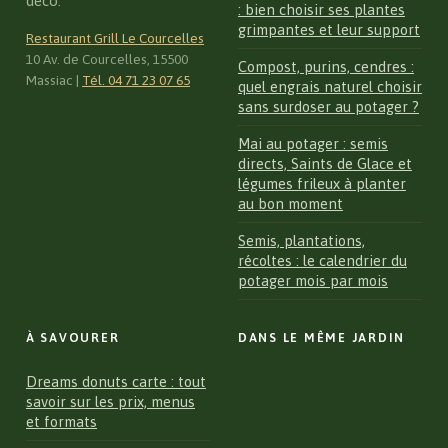
déco.
: bien choisir ses plantes
grimpantes et leur support
Restaurant Grill Le Courcelles
10 Av. de Courcelles, 15500
Compost, purins, cendres :
Massiac
|
Tél. 04 71 23 07 65
quel engrais naturel choisir
sans surdoser au potager ?
Mai au potager : semis
directs, Saints de Glace et
légumes frileux à planter
au bon moment
Semis, plantations,
récoltes : le calendrier du
potager mois par mois
À SAVOURER
DANS LE MÊME JARDIN
Dreams donuts carte : tout
savoir sur les prix, menus
et formats