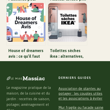
aspirateur :
: normes, conseils
comment choisir la
et erreurs à éviter
bonne performance
réelle
House of dreamers
Toilettes sèches
avis : ce qu’il faut
ikea : alternatives,
vraiment savoir
solutions et idées
avant de se lancer
pratiques pour chez
vous
Massiac
DERNIERS GUIDES
LE MAG
Le magazine pratique de la
Association de plantes au
maison, de la cuisine et du
potager : les couples utiles
et les associations à éviter
jardin : recettes de saison,
potager, aménagement et
Mur fragile ou façade saine