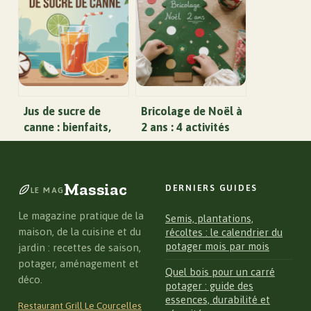
vite
gourmands et
faciles
Jus de sucre de
Bricolage de Noël à
canne : bienfaits,
2 ans : 4 activités
usages et
créatives sans
précautions à
dégâts et adaptées
connaître
aux tout-petits
Massiac
DERNIERS GUIDES
LE MAG
Le magazine pratique de la
Semis, plantations,
maison, de la cuisine et du
récoltes : le calendrier du
potager mois par mois
jardin : recettes de saison,
potager, aménagement et
Quel bois pour un carré
déco.
potager : guide des
essences, durabilité et
Restaurant Grill Le Courcelles