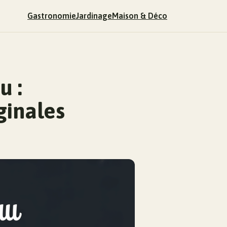
Gastronomie
Jardinage
Maison & Déco
u :
ginales