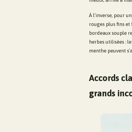
médoc arrivé à mat
À l’inverse, pour u
rouges plus fins e
bordeaux souple re
herbes utilisées : 
menthe peuvent s’ac
Accords cl
grands inc