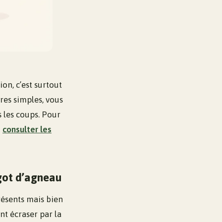
on, c’est surtout
res simples, vous
s les coups. Pour
z
consulter les
igot d’agneau
présents mais bien
nt écraser par la