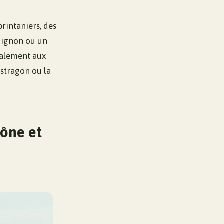
printaniers, des
guignon ou un
galement aux
estragon ou la
hône et