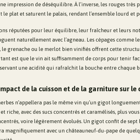
une impression de déséquilibre. À l’inverse, les rouges très p
le plat et saturent le palais, rendant l’ensemble lourd et p
ons réputées pour leur équilibre, leur fraîcheur et leurs no
oguent naturellement avec l’agneau. Les cépages comme le
, le grenache ou le merlot bien vinifiés offrent cette struct
rtant est que le vin ait suffisamment de corps pour tenir face
servant une acidité qui rafraîchit la bouche entre chaque 
mpact de la cuisson et de la garniture sur le 
erbes n’appellera pas le même vin qu’un gigot longuement co
e et riche, avec des sucs concentrés et caramélisés, plus vous
centrés, voire légèrement évolués. Un gigot confit de sept 
era magnifiquement avec un châteauneuf-du-pape de quelq