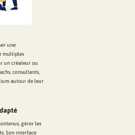
ser une
 multiples
ar un créateur ou
achs, consultants,
mium autour de leur
adapté
ontenus, gérer les
s. Son interface