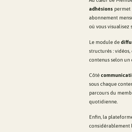
Au cœur de Membert
adhésions
permet d
abonnement mensue
où vous visualisez s
Le module de
diff
structurés : vidéos
contenus selon un c
Côté
communicati
sous chaque conten
parcours du membre
quotidienne.
Enfin, la platefor
considérablement la