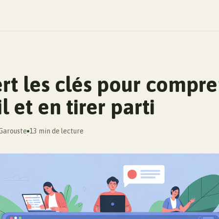
t les clés pour compr
l et en tirer parti
 Garouste
13 min de lecture
·