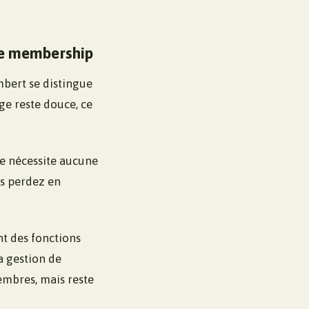
de membership
bert se distingue
ge reste douce, ce
e nécessite aucune
is perdez en
t des fonctions
a gestion de
embres, mais reste