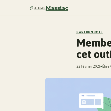
Massiac
LE MAG
GASTRONOMIE
Member
cet outi
22 février 2026
Élise
·