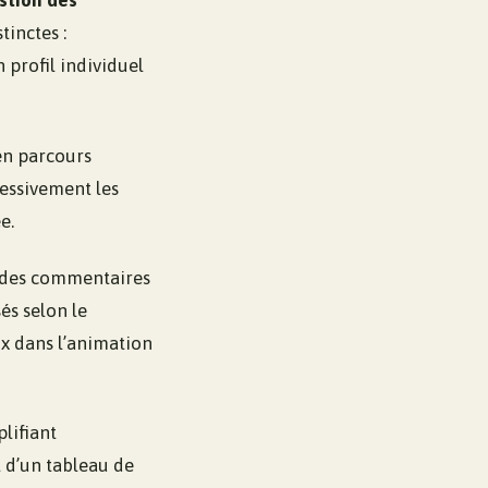
stion des
tinctes :
profil individuel
en parcours
ressivement les
e.
, des commentaires
és selon le
x dans l’animation
plifiant
t d’un tableau de