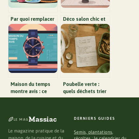
Par quoi remplacer
Déco salon chic et
un produit bissell :
classe idées
alternatives
modernes pour un
efficaces et sûres
intérieur élégant
Maison du temps
Poubelle verte :
montre avis : ce
quels déchets trier
qu’il faut vraiment
et quelles erreurs
savoir avant
éviter pour ne pas
d’acheter
polluer le recyclage
Massiac
DERNIERS GUIDES
?
LE MAG
Le magazine pratique de la
Semis, plantations,
maison, de la cuisine et du
récoltes : le calendrier du