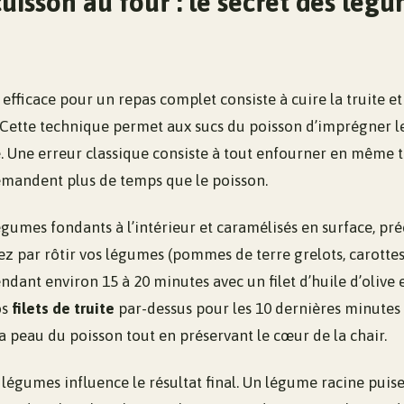
cuisson au four : le secret des légu
efficace pour un repas complet consiste à cuire la truite e
ette technique permet aux sucs du poisson d’imprégner le
le. Une erreur classique consiste à tout enfourner en même t
mandent plus de temps que le poisson.
gumes fondants à l’intérieur et caramélisés en surface, pr
 par rôtir vos légumes (pommes de terre grelots, carottes
dant environ 15 à 20 minutes avec un filet d’huile d’olive 
os
filets de truite
par-dessus pour les 10 dernières minutes 
 la peau du poisson tout en préservant le cœur de la chair.
 légumes influence le résultat final. Un légume racine puis