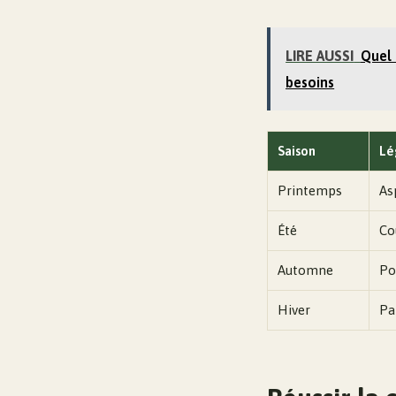
LIRE AUSSI
Quel 
besoins
Saison
Lé
Printemps
As
Été
Co
Automne
Po
Hiver
Pa