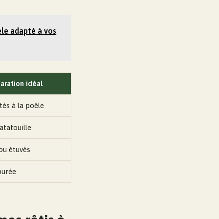
èle adapté à vos
ration idéal
tés à la poêle
atatouille
 ou étuvés
purée