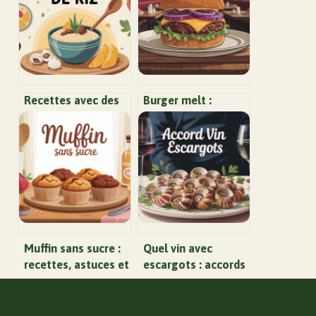
Recettes avec des
Burger melt :
restes de riz : 9
recette, astuces et
idées simples,
idées pour un
rapides et anti-
sandwich fondant
gaspi
Muffin sans sucre :
Quel vin avec
recettes, astuces et
escargots : accords
alternatives
incontournables et
vraiment
idées surprenantes
gourmandes