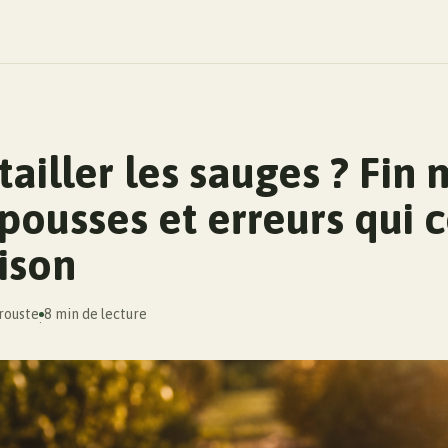
ailler les sauges ? Fin 
pousses et erreurs qui 
aison
rouste
8 min de lecture
·