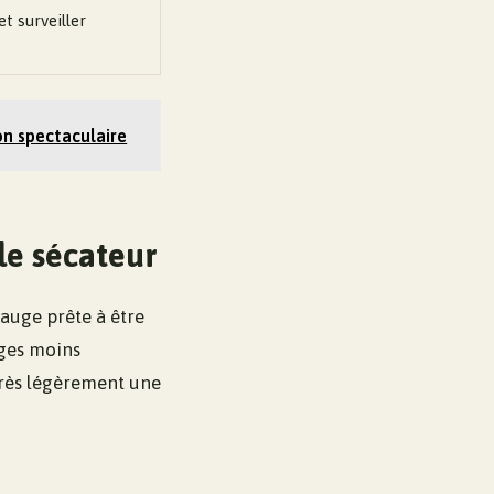
t surveiller
son spectaculaire
le sécateur
sauge prête à être
iges moins
 très légèrement une