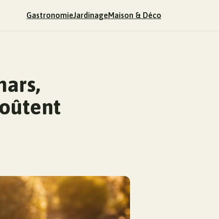
Gastronomie
Jardinage
Maison & Déco
mars,
coûtent