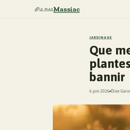
Massiac
LE MAG
JARDINAGE
Que met
plantes
bannir
6 juin 2026
Élise Garo
·