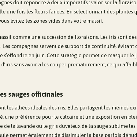
nes doit répondre à deux impératifs : valoriser la floraison
le une fois les fleurs fanées. En sélectionnant des plantes 
 vous évitez les zones vides dans votre massif.
ssif comme une succession de floraisons. Les iris sont des
. Les compagnes servent de support de continuité, évitant 
ne s’effondre en juin. Cette stratégie permet de masquer le
s d’iris sans avoir à les couper prématurément, ce qui affaibl
les sauges officinales
t les alliées idéales des iris. Elles partagent les mêmes exi
, une préférence pour le calcaire et une exposition en plein
e de la lavande ou le gris duveteux de la sauge sublime les 
boule permet également de dissimuler la base parfois dénud