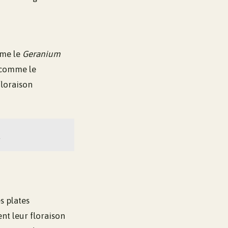
mme le
Geranium
s comme le
floraison
r
es plates
ent leur floraison