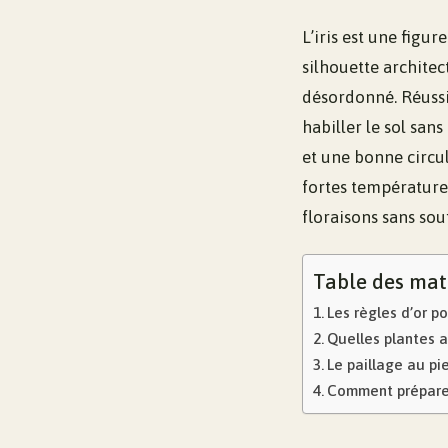
L’iris est une figur
silhouette architec
désordonné. Réussi
habiller le sol san
et une bonne circul
fortes température
floraisons sans souf
Table des mat
Les règles d’or p
Quelles plantes a
Le paillage au pie
Comment préparer 