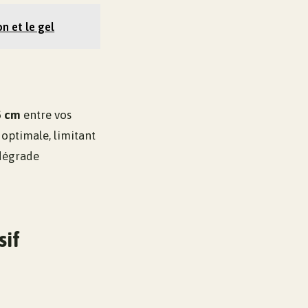
on et le gel
5 cm
entre vos
 optimale, limitant
dégrade
sif