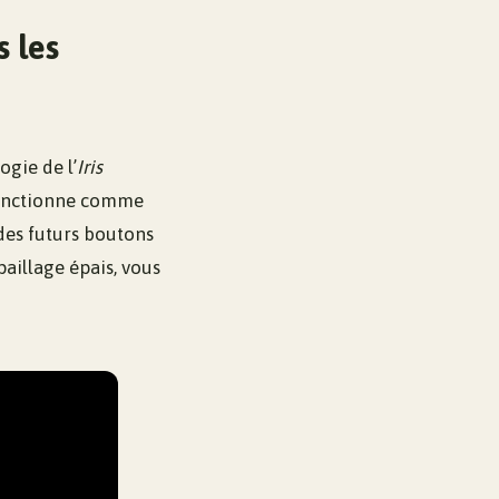
s les
ogie de l’
Iris
l fonctionne comme
des futurs boutons
paillage épais, vous