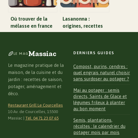
Où trouver de la
Lasanonna :
mélasse en france
origines, recettes
et comment bien la
et secrets de ce
choisir
plat réconfortant
Massiac
DERNIERS GUIDES
LE MAG
Le magazine pratique de la
Compost, purins, cendres :
maison, de la cuisine et du
quel engrais naturel choisir
sans surdoser au potager ?
jardin : recettes de saison,
potager, aménagement et
Mai au potager : semis
déco.
directs, Saints de Glace et
légumes frileux à planter
Restaurant Grill Le Courcelles
au bon moment
10 Av. de Courcelles, 15500
Massiac
|
Tél. 04 71 23 07 65
Semis, plantations,
récoltes : le calendrier du
potager mois par mois