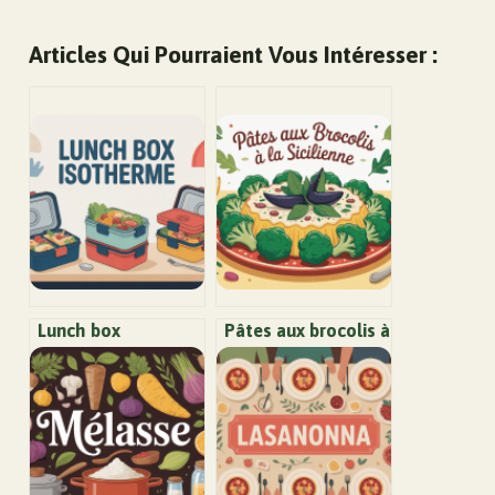
Articles Qui Pourraient Vous Intéresser :
Lunch box
Pâtes aux brocolis à
isotherme : bien
la sicilienne :
choisir, utiliser et
recette savoureuse
entretenir votre
et facile à réussir
boîte repas