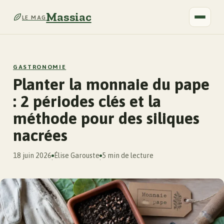
Massiac
LE MAG
GASTRONOMIE
Planter la monnaie du pape
: 2 périodes clés et la
méthode pour des siliques
nacrées
18 juin 2026
Élise Garouste
5 min de lecture
·
·