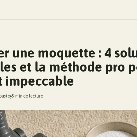
r une moquette : 4 sol
les et la méthode pro 
at impeccable
rouste
5 min de lecture
·