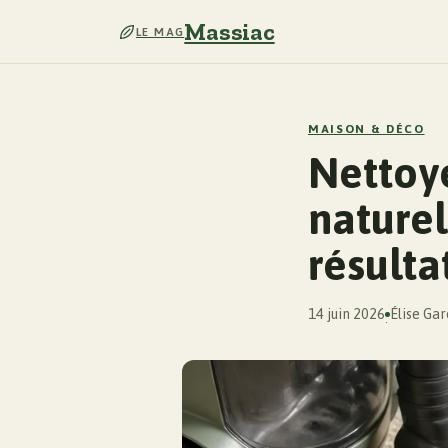
Massiac
LE MAG
MAISON & DÉCO
Nettoye
naturel
résult
14 juin 2026
Élise Ga
·