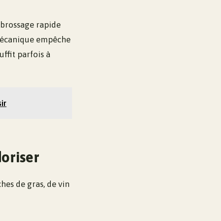
n brossage rapide
n mécanique empêche
uffit parfois à
ir
doriser
hes de gras, de vin