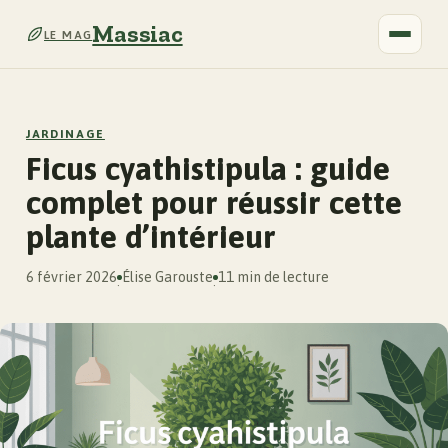
Massiac
LE MAG
JARDINAGE
Ficus cyathistipula : guide
complet pour réussir cette
plante d’intérieur
6 février 2026
Élise Garouste
11 min de lecture
·
·