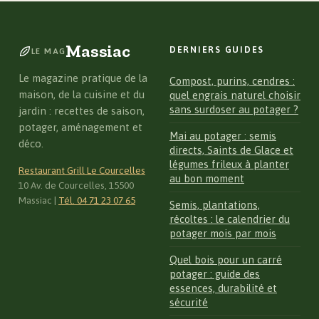
solutions efficaces
comprendre et bien
et idées de pose
choisir
Massiac
DERNIERS GUIDES
LE MAG
Le magazine pratique de la
Compost, purins, cendres :
maison, de la cuisine et du
quel engrais naturel choisir
sans surdoser au potager ?
jardin : recettes de saison,
potager, aménagement et
Mai au potager : semis
déco.
directs, Saints de Glace et
légumes frileux à planter
Restaurant Grill Le Courcelles
au bon moment
10 Av. de Courcelles, 15500
Massiac
|
Tél. 04 71 23 07 65
Semis, plantations,
récoltes : le calendrier du
potager mois par mois
Quel bois pour un carré
potager : guide des
essences, durabilité et
sécurité