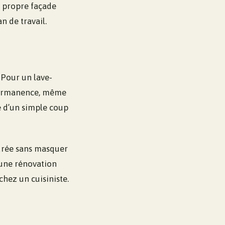
sa propre façade
n de travail.
 Pour un lave-
 permanence, même
ge d’un simple coup
turée sans masquer
’une rénovation
hez un cuisiniste.