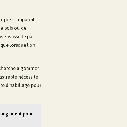
ropre. L’appareil
de bois ou de
ave-vaisselle par
 que lorsque l’on
n cherche à gommer
castrable nécessite
rte d’habillage pour
 rangement pour