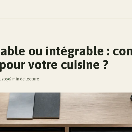
rable ou intégrable : c
 pour votre cuisine ?
uste
6 min de lecture
·