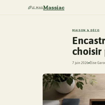
Massiac
LE MAG
MAISON & DÉCO
Encast
choisir
7 juin 2026
Élise Garo
·