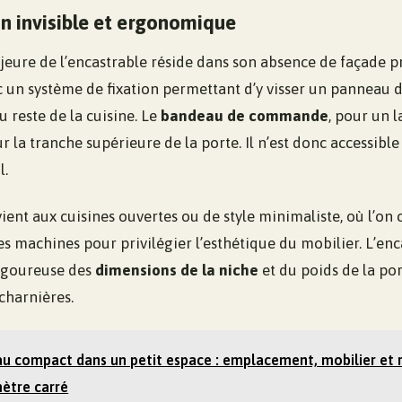
n invisible et ergonomique
jeure de l’encastrable réside dans son absence de façade p
vec un système de fixation permettant d’y visser un panneau 
 reste de la cuisine. Le
bandeau de commande
, pour un l
ur la tranche supérieure de la porte. Il n’est donc accessible
l.
vient aux cuisines ouvertes ou de style minimaliste, où l’o
 des machines pour privilégier l’esthétique du mobilier. L’en
rigoureuse des
dimensions de la niche
et du poids de la po
 charnières.
u compact dans un petit espace : emplacement, mobilier et
ètre carré