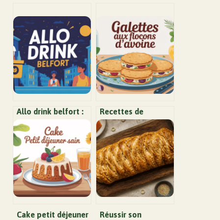
Allo drink belfort :
Recettes de
guide complet pour
galettes aux
vos livraisons de
flocons d’avoine
boissons nocturnes
pour des repas
simples et sains
Cake petit déjeuner
Réussir son