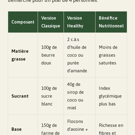
Version
Version
Bénéfice
Composant
Classique
Healthy
Nutritionnel
2 c.à.s
100g de
d’huile de
Moins de
Matière
beurre
coco ou
graisses
grasse
doux
purée
saturées
d’amande
40g de
100g de
Index
sirop de
Sucrant
sucre
glycémique
coco ou
blanc
plus bas
miel
Flocons
150g de
Richesse en
Base
d’avoine +
farine de
fibres et