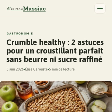
Massiac
LE MAG
GASTRONOMIE
Crumble healthy : 2 astuces
pour un croustillant parfait
sans beurre ni sucre raffiné
5 juin 2026
Élise Garouste
5 min de lecture
·
·