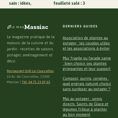
sain : idées,
feuilleté salé : 3
recettes et astuces
techniques de
pour bien démarrer
pliage, astuces de
cuisson et secrets
Massiac
DERNIERS GUIDES
de garniture
LE MAG
Le magazine pratique de la
Association de plantes au
maison, de la cuisine et du
potager : les couples utiles
et les associations à éviter
jardin : recettes de saison,
potager, aménagement et
Mur fragile ou façade saine
déco.
: bien choisir ses plantes
grimpantes et leur support
Restaurant Grill Le Courcelles
10 Av. de Courcelles, 15500
Compost, purins, cendres :
Massiac
|
Tél. 04 71 23 07 65
quel engrais naturel choisir
sans surdoser au potager ?
Mai au potager : semis
directs, Saints de Glace et
légumes frileux à planter
au bon moment