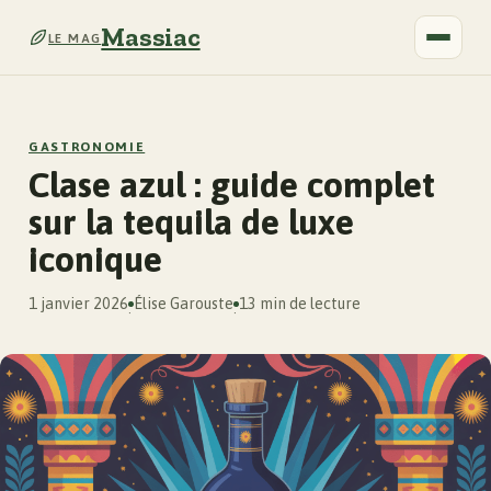
Massiac
LE MAG
GASTRONOMIE
Clase azul : guide complet
sur la tequila de luxe
iconique
1 janvier 2026
Élise Garouste
13 min de lecture
·
·