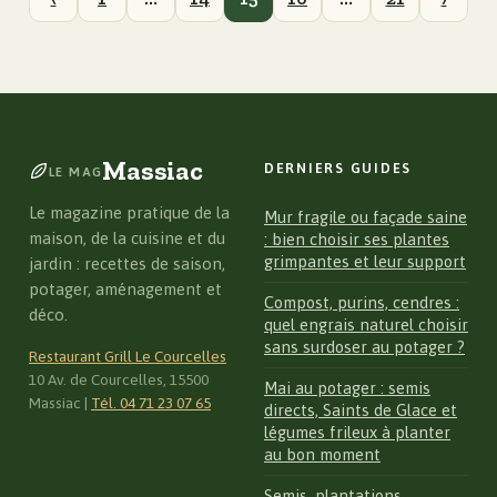
Massiac
DERNIERS GUIDES
LE MAG
Le magazine pratique de la
Mur fragile ou façade saine
maison, de la cuisine et du
: bien choisir ses plantes
grimpantes et leur support
jardin : recettes de saison,
potager, aménagement et
Compost, purins, cendres :
déco.
quel engrais naturel choisir
sans surdoser au potager ?
Restaurant Grill Le Courcelles
10 Av. de Courcelles, 15500
Mai au potager : semis
Massiac
|
Tél. 04 71 23 07 65
directs, Saints de Glace et
légumes frileux à planter
au bon moment
Semis, plantations,