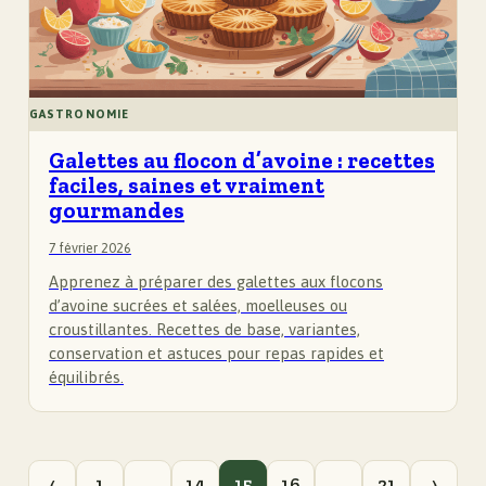
GASTRONOMIE
Galettes au flocon d’avoine : recettes
faciles, saines et vraiment
gourmandes
7 février 2026
Apprenez à préparer des galettes aux flocons
d’avoine sucrées et salées, moelleuses ou
croustillantes. Recettes de base, variantes,
conservation et astuces pour repas rapides et
équilibrés.
‹
1
…
14
15
16
…
21
›