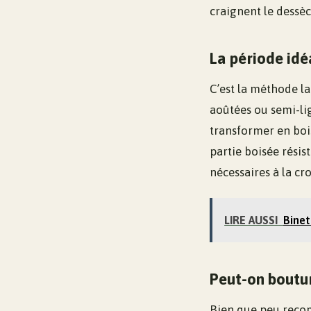
craignent le dessè
La période idéa
C’est la méthode la 
aoûtées ou semi-li
transformer en bois,
partie boisée résis
nécessaires à la cr
LIRE AUSSI
Binet
Peut-on boutur
Bien que peu recom