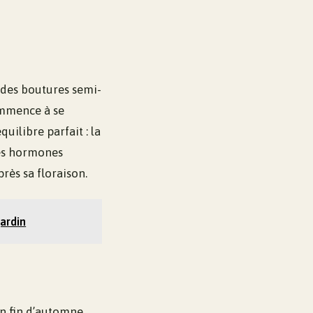
ci des boutures semi-
ommence à se
uilibre parfait : la
 les hormones
rès sa floraison.
jardin
en fin d’automne