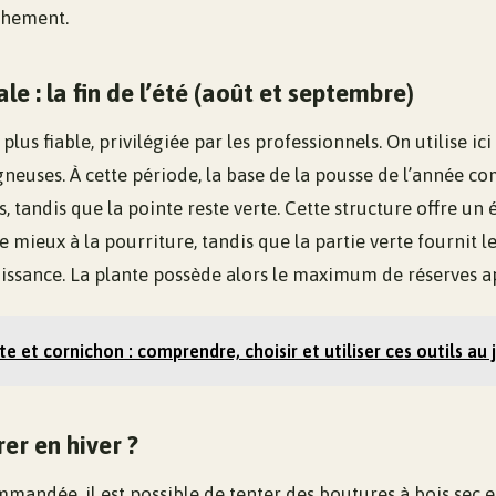
chement.
le : la fin de l’été (août et septembre)
plus fiable, privilégiée par les professionnels. On utilise i
gneuses. À cette période, la base de la pousse de l’année c
 tandis que la pointe reste verte. Cette structure offre un éq
te mieux à la pourriture, tandis que la partie verte fournit
oissance. La plante possède alors le maximum de réserves ap
te et cornichon : comprendre, choisir et utiliser ces outils au 
er en hiver ?
mandée, il est possible de tenter des boutures à bois sec 