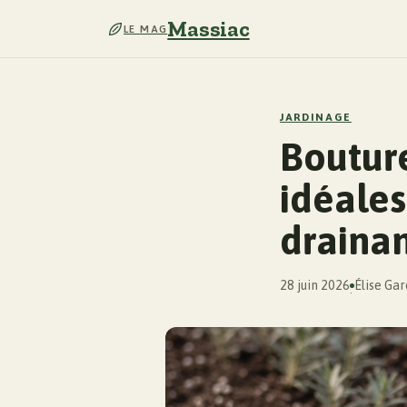
Massiac
LE MAG
JARDINAGE
Bouture
idéales
drainan
28 juin 2026
Élise Ga
·