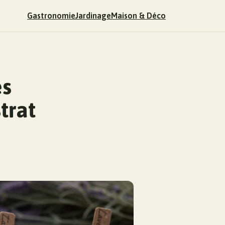
Gastronomie
Jardinage
Maison & Déco
es
trat