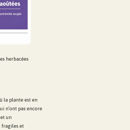
res herbacées
ù la plante est en
qui n’ont pas encore
met un
fragiles et