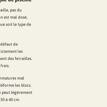
aille, pas du
on est mal dosé,
ue soit le type de
 défaut de
rictement les
nt des ferrailles.
frais.
armatures mal
éforme les blocs.
ne peut légèrement
e 30 à 40 cm