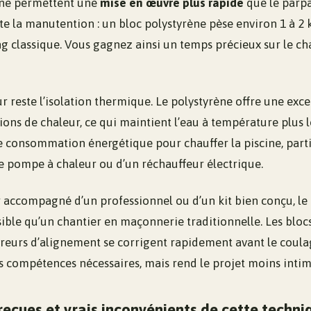
ène permettent une
mise en œuvre plus rapide
que le parpa
ite la manutention : un bloc polystyrène pèse environ 1 à 2 
 classique. Vous gagnez ainsi un temps précieux sur le chan
r reste l’isolation thermique. Le polystyrène offre une exc
ions de chaleur, ce qui maintient l’eau à température plus
re consommation énergétique pour chauffer la piscine, part
e pompe à chaleur ou d’un réchauffeur électrique.
r accompagné d’un professionnel ou d’un kit bien conçu, l
ible qu’un chantier en maçonnerie traditionnelle. Les bloc
rreurs d’alignement se corrigent rapidement avant le coulag
s compétences nécessaires, mais rend le projet moins intim
 reçues et vrais inconvénients de cette techni