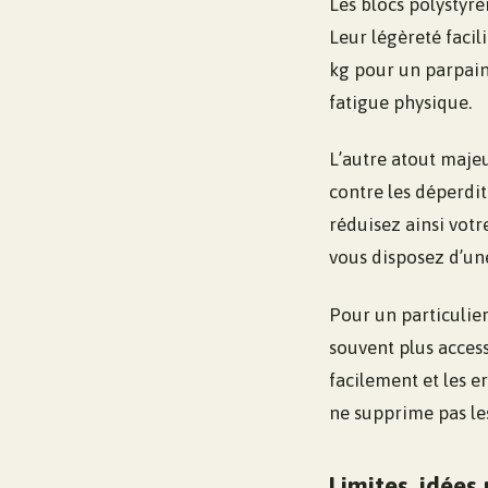
Les blocs polystyr
Leur légèreté facil
kg pour un parpaing
fatigue physique.
L’autre atout majeu
contre les déperdit
réduisez ainsi vot
vous disposez d’un
Pour un particulie
souvent plus access
facilement et les e
ne supprime pas le
Limites, idées