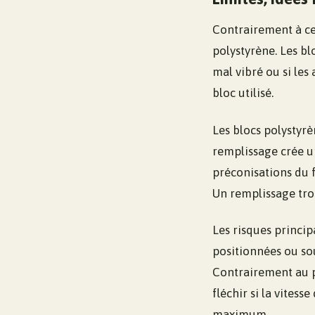
Contrairement à cert
polystyrène. Les bl
mal vibré ou si les 
bloc utilisé.
Les blocs polystyr
remplissage crée un
préconisations du f
Un remplissage trop
Les risques princi
positionnées ou so
Contrairement au p
fléchir si la vitess
maximum.