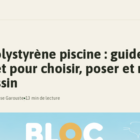
lystyrène piscine : guid
 pour choisir, poser et 
sin
ise Garouste
13 min de lecture
·