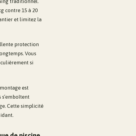
ing traditionnel.
kg contre 15 à 20
tier et limitez la
ellente protection
 longtemps. Vous
iculièrement si
e montage est
s s’emboîtent
e. Cette simplicité
idant.
que de piscine