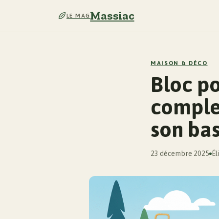
Massiac
LE MAG
MAISON & DÉCO
Bloc po
complet
son bas
23 décembre 2025
Él
·