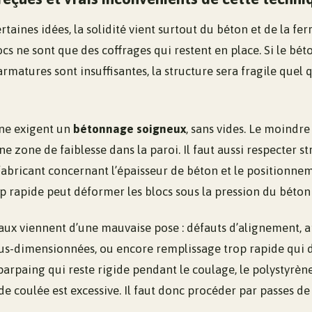
aines idées, la solidité vient surtout du béton et de la ferr
ocs ne sont que des coffrages qui restent en place. Si le bét
armatures sont insuffisantes, la structure sera fragile quel q
ène exigent un
bétonnage soigneux
, sans vides. Le moindre
e zone de faiblesse dans la paroi. Il faut aussi respecter st
abricant concernant l’épaisseur de béton et le positionneme
 rapide peut déformer les blocs sous la pression du béton 
paux viennent d’une mauvaise pose : défauts d’alignement, 
us-dimensionnées, ou encore remplissage trop rapide qui d
arpaing qui reste rigide pendant le coulage, le polystyrè
e de coulée est excessive. Il faut donc procéder par passes d